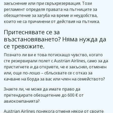
закъснение или при свръхрезервация. Този
регламент определя правата на пътниците за
обезщетение за загуба на време и неудобства,
които не са причинени от действия на пътника.
Притеснявате се за
възстановяването? Няма нужда да
се тревожите.
Познато ли ви е това потискащо чувство, когато
сте резервирали полет с Austrian Airlines, само за да
пристигнете и да откриете, че е закъснял, отменен
или, още по-лошо – сблъсквате се с отказ за
качване на борда за вас или член на семейството?
Знаете ли, че може да имате право да
претендирате обезщетение до 600 € от
авиокомпанията?
Austrian Airlines понякога отменя някои от своите