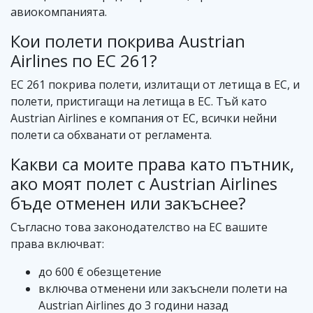
авиокомпанията.
Кои полети покрива Austrian
Airlines по EC 261?
EC 261 покрива полети, излитащи от летища в ЕС, и
полети, пристигащи на летища в ЕС. Тъй като
Austrian Airlines е компания от ЕС, всички нейни
полети са обхванати от регламента.
Какви са моите права като пътник,
ако моят полет с Austrian Airlines
бъде отменен или закъснее?
Съгласно това законодателство на ЕС вашите
права включват:
до 600 € обезщетение
включва отменени или закъснели полети на
Austrian Airlines до 3 години назад