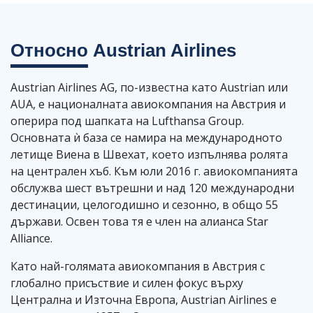
Относно
Austrian Airlines
Austrian Airlines AG, по-известна като Austrian или
AUA, е националната авиокомпания на Австрия и
оперира под шапката на Lufthansa Group.
Основната ѝ база се намира на международното
летище Виена в Швехат, което изпълнява ролята
на централен хъб. Към юли 2016 г. авиокомпанията
обслужва шест вътрешни и над 120 международни
дестинации, целогодишно и сезонно, в общо 55
държави. Освен това тя е член на алианса Star
Alliance.
Като най-голямата авиокомпания в Австрия с
глобално присъствие и силен фокус върху
Централна и Източна Европа, Austrian Airlines е