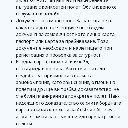
билет от Austrian Airlines и намерение за
пътуване с конкретен полет. Обикновено се
получава по имейл.
Документ за самоличност: За започване на
каквато и да е претенция е необходим
документ за самоличност като лична карта,
паспорт или карта за пребиваване. Този
документ е необходим и на летището при
регистрация и проверка за сигурност.
Бордна карта, писмо или имейл,
потвърждаващ вина: Ако сте изпитали
неудобства, причинени от самата
авиокомпания, като закъснения, отмени на
полети и др., ще ви трябва доказателство, че
сте били планирани за конкретен полет. Най-
надеждното доказателство се счита бордната
карта за всички полети на Austrian Airlines,
дори в случаи на отменени или пренасрочени
полети.