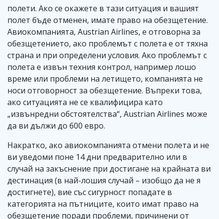
полети. Ако се окажете в тази ситуация и вашият
полет бъде отменен, имате право на обезщетение.
Авиокомпанията, Austrian Airlines, е отговорна за
обезщетението, ако проблемът с полета е от тяхна
страна и при определени условия. Ако проблемът с
полета е извън техния контрол, например лошо
време или проблеми на летището, компанията не
носи отговорност за обезщетение. Въпреки това,
ако ситуацията не се квалифицира като
„извънредни обстоятелства“, Austrian Airlines може
да ви дължи до 600 евро.
Накратко, ако авиокомпанията отмени полета и не
ви уведоми поне 14 дни предварително или в
случай на закъснение при достигане на крайната ви
дестинация (в най-лошия случай – изобщо да не я
достигнете), вие със сигурност попадате в
категорията на пътниците, които имат право на
обезщетение поради проблеми, причинени от