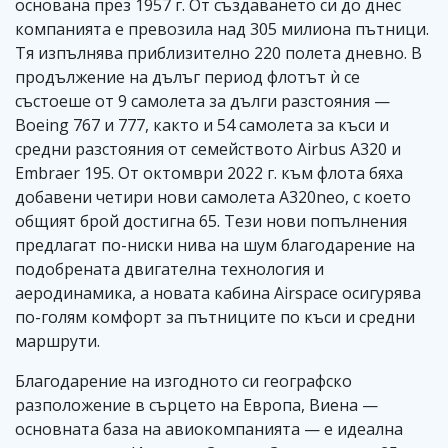
основана през 1957 г. От създаването си до днес
компанията е превозила над 305 милиона пътници.
Тя изпълнява приблизително 220 полета дневно. В
продължение на дълъг период флотът ѝ се
състоеше от 9 самолета за дълги разстояния —
Boeing 767 и 777, както и 54 самолета за къси и
средни разстояния от семейството Airbus A320 и
Embraer 195. От октомври 2022 г. към флота бяха
добавени четири нови самолета A320neo, с което
общият брой достигна 65. Тези нови попълнения
предлагат по-ниски нива на шум благодарение на
подобрената двигателна технология и
аеродинамика, а новата кабина Airspace осигурява
по-голям комфорт за пътниците по къси и средни
маршрути.
Благодарение на изгодното си географско
разположение в сърцето на Европа, Виена —
основната база на авиокомпанията — е идеална