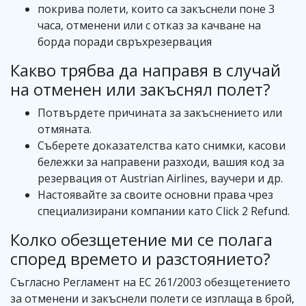
покрива полети, които са закъснели поне 3
часа, отменени или с отказ за качване на
борда поради свръхрезервация
Какво трябва да направя в случай
на отменен или закъснял полет?
Потвърдете причината за закъснението или
отмяната.
Съберете доказателства като снимки, касови
бележки за направени разходи, вашия код за
резервация от Austrian Airlines, ваучери и др.
Настоявайте за своите основни права чрез
специализирани компании като Click 2 Refund.
Колко обезщетение ми се полага
според времето и разстоянието?
Съгласно Регламент на ЕС 261/2003 обезщетението
за отменени и закъснели полети се изплаща в брой,