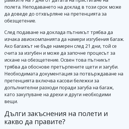
рамките на 7 дни от датата на пристигане на
полета. Неподаването на доклад в този срок може
да доведе до отхвърляне на претенцията за
обезщетение.
След подаване на доклада пътникът трябва да
изчака авиокомпанията да намери изгубения багаж.
Ако багажът не бъде намерен след 21 дни, той се
счита за изгубен и може да започне процесът за
искане на обезщетение. Освен това пътникът
трябва да обоснове претърпените щети и загуби.
Необходимата документация за потвърждаване на
претенцията включва касови бележки за
допълнителни разходи поради загуба на багаж,
като закупуване на дрехи и други необходими
вещи.
Дълги закъснения на полети и
какво да правите?