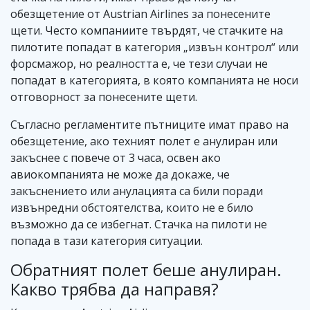
обезщетение от Austrian Airlines за понесените
щети. Често компаниите твърдят, че стачките на
пилотите попадат в категория „извън контрол“ или
форсмажор, но реалността е, че тези случаи не
попадат в категорията, в която компанията не носи
отговорност за понесените щети.
Съгласно регламентите пътниците имат право на
обезщетение, ако техният полет е анулиран или
закъснее с повече от 3 часа, освен ако
авиокомпанията не може да докаже, че
закъснението или анулацията са били поради
извънредни обстоятелства, които не е било
възможно да се избегнат. Стачка на пилоти не
попада в тази категория ситуации.
Обратният полет беше анулиран.
Какво трябва да направя?