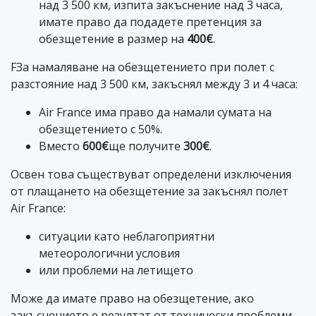
над 3 500 км, изпита закъснение над 3 часа,
имате право да подадете претенция за
обезщетение в размер на
400€
.
FЗа намаляване на обезщетението при полет с
разстояние над 3 500 км, закъснял между 3 и 4 часа:
Air France има право да намали сумата на
обезщетението с 50%.
Вместо
600€
ще получите
300€
.
Освен това съществуват определени изключения
от плащането на обезщетение за закъснял полет
Air France:
ситуации като неблагоприятни
метеорологични условия
или проблеми на летището
Може да имате право на обезщетение, ако
закъснението е резултат от технически проблеми