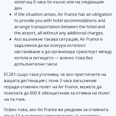
излитащ 6 часа по-късно или на следващия
ден.
If the situation arises, Air France has an obligation
to provide you with hotel accommodations and
arrange transportation between the hotel and
the airport, all without any additional charges.
Ако възникне такава ситуация, Air France е
задължена да ви осигури хотелско
настаняване и да организира транспорт между
хотела и летището — всичко това без
допълнителни такси.
EC261 също така уточнява, че ако пристигнете на
вашата дестинация с поне 3 часа закъснение
поради отменен полет на Air France, можете да
поискате до 600 € обезщетение за отмяна на полет
на пътник.
Освен това, ако Air France ви уведоми за отмяната
поне 14 дни преди заминаването, съществува