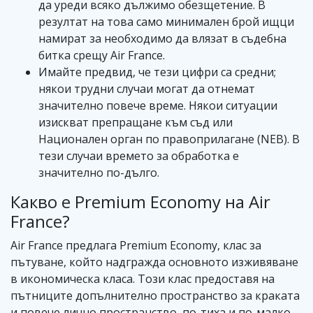
да уреди всяко дължимо обезщетение. В
резултат на това само минимален брой ищци
намират за необходимо да влязат в съдебна
битка срещу Air France.
Имайте предвид, че тези цифри са средни;
някои трудни случаи могат да отнемат
значително повече време. Някои ситуации
изискват препращане към съд или
Национален орган по правоприлагане (NEB). В
тези случаи времето за обработка е
значително по-дълго.
Какво е Premium Economy на Air
France?
Air France предлага Premium Economy, клас за
пътуване, който надгражда основното изживяване
в икономическа класа. Този клас предоставя на
пътниците допълнително пространство за краката
и повече лично пространство, по-тиха и по-малко