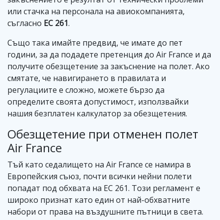
или стачка на персонала на авиокомпанията,
съгласно
EC 261
.
Също така имайте предвид, че имате до пет
години, за да подадете претенция до Air France и да
получите обезщетение за закъснение на полет. Ако
смятате, че навигирането в правилата и
регулациите е сложно, можете бързо да
определите своята допустимост, използвайки
нашия безплатен калкулатор за обезщетения.
Обезщетение при отменен полет
Air France
Тъй като седалището на Air France се намира в
Европейския съюз, почти всички нейни полети
попадат под обхвата на EC 261. Този регламент е
широко признат като един от най-обхватните
набори от права на въздушните пътници в света.