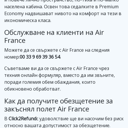
населена кабина. Освен това седалките в Premium
Economy надвишават нивото на комфорт на тези в
икономическа класа.
Обслужване на клиенти на Air
France
Можете да се свържете с Air France на следния
номер:
00 33 9 69 39 36 54
.
Съветваме ви да се свържете с Air France чрез
техния онлайн формуляр, вместо да им звъните,
поради големия обем обаждания, които
обикновено обработват.
Как да получите обезщетение за
закъснял полет Air France
В
Click2Refund
с удоволствие ще ви насочим без риск
относно вашата допустимост за обезщетение.