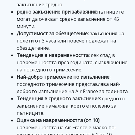
закъснение средно.
редно закъснение при забавяния:
пътниците
могат да очакват средно закъснение от 45
минути.
Допустимост за обезщетение:
закъснения на
полети от 3 часа или повече подлежат на
обезщетение.
Тенденция в навременността:
лек спад в
навременността през годината, с изключение
на последното тримесечие.
Най-добро тримесечие по изпълнение:
последното тримесечие представлява най-
доброто изпълнение на Air France за годината.
Тенденция в средното закъснение:
средното
закъснение намалява, което е полезно за
пътниците.
Оценка на навременността (от 10):
навременността на Air France е малко по-
висока от средната, с резултат 5,1 от 10.