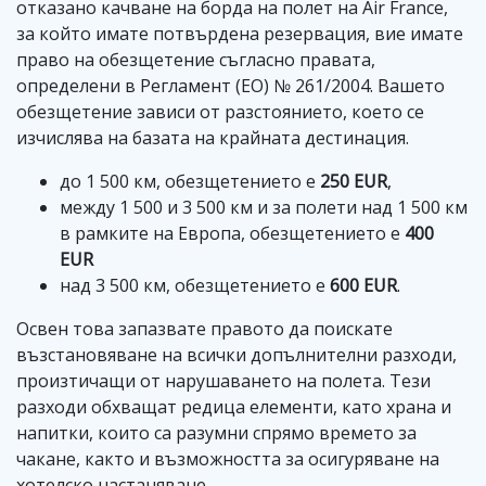
отказано качване на борда на полет на Air France,
за който имате потвърдена резервация, вие имате
право на обезщетение съгласно правата,
определени в Регламент (ЕО) № 261/2004. Вашето
обезщетение зависи от разстоянието, което се
изчислява на базата на крайната дестинация.
до 1 500 км, обезщетението е
250 EUR
,
между 1 500 и 3 500 км и за полети над 1 500 км
в рамките на Европа, обезщетението е
400
EUR
над 3 500 км, обезщетението е
600 EUR
.
Освен това запазвате правото да поискате
възстановяване на всички допълнителни разходи,
произтичащи от нарушаването на полета. Тези
разходи обхващат редица елементи, като храна и
напитки, които са разумни спрямо времето за
чакане, както и възможността за осигуряване на
хотелско настаняване.