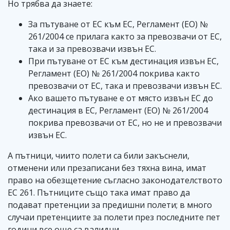
Но трябва да знаете:
За пътуване от ЕС към ЕС, Регламент (ЕО) №
261/2004 се прилага както за превозвачи от ЕС,
така и за превозвачи извън ЕС.
При пътуване от ЕС към дестинация извън ЕС,
Регламент (ЕО) № 261/2004 покрива както
превозвачи от ЕС, така и превозвачи извън ЕС.
Ако вашето пътуване е от място извън ЕС до
дестинация в ЕС, Регламент (ЕО) № 261/2004
покрива превозвачи от ЕС, но не и превозвачи
извън ЕС.
А пътници, чиито полети са били закъснели,
отменени или презаписани без тяхна вина, имат
право на обезщетение съгласно законодателството
EC 261. Пътниците също така имат право да
подават претенции за предишни полети; в много
случаи претенциите за полети през последните пет
години все още са валидни.