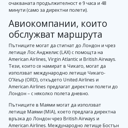
очакваната продължителност е 9 часа и 48
минути (само за директни полети).
Авиокомпании, които
обслужват маршрута
Пътниците могат да стигнат до Лондон и чрез
летище Лос Анджелис (LAX) с помощта на
American Airlines, Virgin Atlantic и British Airways.
Тези, които се намират в Чикаго, могат да
използват международно летище Чикаго-
О’Хеър (ORD), откъдето United Airlines и
American Airlines предлагат директни полети до
Лондон – с няколко полета дневно.
Пътниците в Маями могат да използват
летище Маями (MIA), което предлага директна
връзка до Лондон чрез British Airways и
American Airlines. Международно летище Бостън