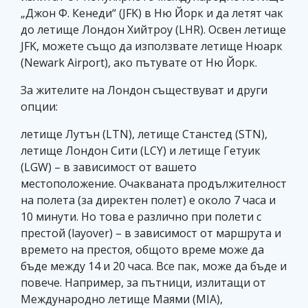
„Джон Ф. Кенеди“ (JFK) в Ню Йорк и да летят чак
до летище Лондон Хийтроу (LHR). Освен летище
JFK, можете също да използвате летище Нюарк
(Newark Airport), ако пътувате от Ню Йорк.
За жителите на Лондон съществуват и други
опции:
летище Лутън (LTN), летище Станстед (STN),
летище Лондон Сити (LCY) и летище Гетуик
(LGW) – в зависимост от вашето
местоположение. Очакваната продължителност
на полета (за директен полет) е около 7 часа и
10 минути. Но това е различно при полети с
престой (layover) – в зависимост от маршрута и
времето на престоя, общото време може да
бъде между 14 и 20 часа. Все пак, може да бъде и
повече. Например, за пътници, излитащи от
Международно летище Маями (MIA),