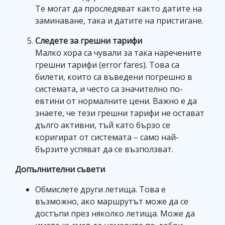
Те могат да проследяват както датите на
заминаване, така и датите на пристигане.
Следете за грешни тарифи
Малко хора са чували за така наречените
грешни тарифи (error fares). Това са
билети, които са въведени погрешно в
системата, и често са значително по-
евтини от нормалните цени. Важно е да
знаете, че тези грешни тарифи не остават
дълго активни, тъй като бързо се
коригират от системата – само най-
бързите успяват да се възползват.
Допълнителни съвети
Обмислете други летища. Това е
възможно, ако маршрутът може да се
достъпи през няколко летища. Може да