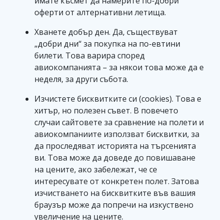
имате късмет да намерите по-добри
оферти от алтернативни летища.
Хванете добър ден. Да, съществуват
„добри дни“ за покупка на по-евтини
билети. Това варира според
авиокомпанията – за някои това може да е
неделя, за други събота.
Изчистете бисквитките си (cookies). Това е
хитър, но полезен съвет. В повечето
случаи сайтовете за сравнение на полети и
авиокомпаниите използват бисквитки, за
да проследяват историята на търсенията
ви. Това може да доведе до повишаване
на цените, ако забележат, че се
интересувате от конкретен полет. Затова
изчистването на бисквитките във вашия
браузър може да попречи на изкуствено
увеличение на цените.