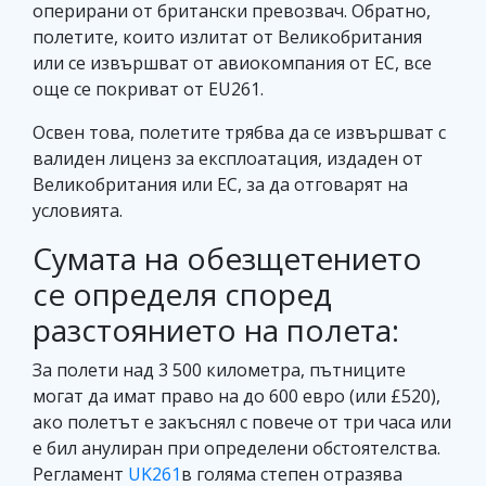
оперирани от британски превозвач. Обратно,
полетите, които излитат от Великобритания
или се извършват от авиокомпания от ЕС, все
още се покриват от EU261.
Освен това, полетите трябва да се извършват с
валиден лиценз за експлоатация, издаден от
Великобритания или ЕС, за да отговарят на
условията.
Сумата на обезщетението
се определя според
разстоянието на полета:
За полети над 3 500 километра, пътниците
могат да имат право на до 600 евро (или £520),
ако полетът е закъснял с повече от три часа или
е бил анулиран при определени обстоятелства.
Регламент
UK261
в голяма степен отразява