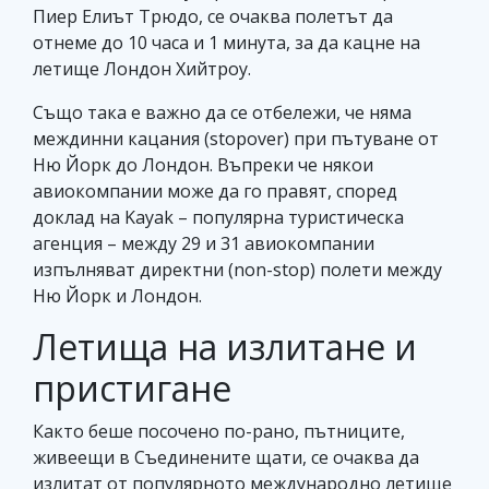
Пиер Елиът Трюдо, се очаква полетът да
отнеме до 10 часа и 1 минута, за да кацне на
летище Лондон Хийтроу.
Също така е важно да се отбележи, че няма
междинни кацания (stopover) при пътуване от
Ню Йорк до Лондон. Въпреки че някои
авиокомпании може да го правят, според
доклад на Kayak – популярна туристическа
агенция – между 29 и 31 авиокомпании
изпълняват директни (non-stop) полети между
Ню Йорк и Лондон.
Летища на излитане и
пристигане
Както беше посочено по-рано, пътниците,
живеещи в Съединените щати, се очаква да
излитат от популярното международно летище