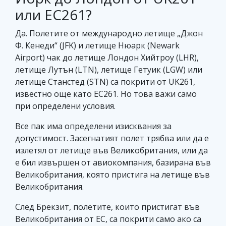
или EC261?
Да. Полетите от международно летище „Джон
Ф. Кенеди“ (JFK) и летище Нюарк (Newark
Airport) чак до летище Лондон Хийтроу (LHR),
летище Лутън (LTN), летище Гетуик (LGW) или
летище Станстед (STN) са покрити от UK261,
известно още като EC261. Но това важи само
при определени условия.
Все пак има определени изисквания за
допустимост. Засегнатият полет трябва или да е
излетял от летище във Великобритания, или да
е бил извършен от авиокомпания, базирана във
Великобритания, която пристига на летище във
Великобритания.
След Брекзит, полетите, които пристигат във
Великобритания от ЕС, са покрити само ако са