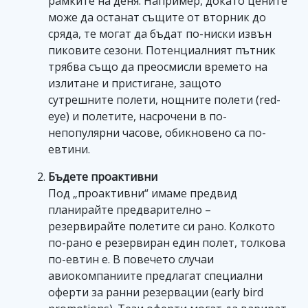
рамките на деня. Например, докато цените
може да останат същите от вторник до
сряда, те могат да бъдат по-ниски извън
пиковите сезони. Потенциалният пътник
трябва също да преосмисли времето на
излитане и пристигане, защото
сутрешните полети, нощните полети (red-
eye) и полетите, насрочени в по-
непопулярни часове, обикновено са по-
евтини.
Бъдете проактивни
Под „проактивни“ имаме предвид
планирайте предварително –
резервирайте полетите си рано. Колкото
по-рано е резервиран един полет, толкова
по-евтин е. В повечето случаи
авиокомпаниите предлагат специални
оферти за ранни резервации (early bird