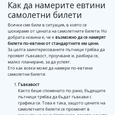
Как да намерите евтини
самолетни билети
Всички сме били в ситуация, в която се
шокираме от цената на самолетните билети. Но
добрата новина е, че e
възможно да се намерят
билети по-евтини от стандартните им цени.
За целта заинтересованите пътници трябва да
проявят гъвкавост, проучване и, разбира се,
малко планиране, за да успеят.
Ето как всеки може да намери по-евтини
самолетни билети:
Гъвкавост
Както беше споменато по-рано, бъдещите
пътници трябва да бъдат гъвкави с
графика си. Това е така, защото цените на
самолетните билети се променят в