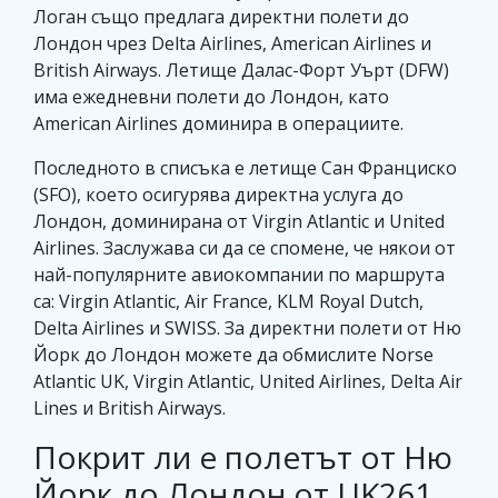
Логан също предлага директни полети до
Лондон чрез Delta Airlines, American Airlines и
British Airways. Летище Далас-Форт Уърт (DFW)
има ежедневни полети до Лондон, като
American Airlines доминира в операциите.
Последното в списъка е летище Сан Франциско
(SFO), което осигурява директна услуга до
Лондон, доминирана от Virgin Atlantic и United
Airlines. Заслужава си да се спомене, че някои от
най-популярните авиокомпании по маршрута
са: Virgin Atlantic, Air France, KLM Royal Dutch,
Delta Airlines и SWISS. За директни полети от Ню
Йорк до Лондон можете да обмислите Norse
Atlantic UK, Virgin Atlantic, United Airlines, Delta Air
Lines и British Airways.
Покрит ли е полетът от Ню
Йорк до Лондон от UK261