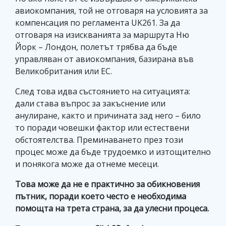
авиокомпания, той не отговаря на условията за
компенсация по регламента UK261. За да
отговаря на изискванията за маршрута Ню
Йорк – Лондон, полетът трябва да бъде
управляван от авиокомпания, базирана във
Великобритания или ЕС.
След това идва състоянието на ситуацията:
дали става въпрос за закъснение или
анулиране, както и причината зад него – било
то поради човешки фактор или естествени
обстоятелства. Преминаването през този
процес може да бъде трудоемко и изтощително
и понякога може да отнеме месеци.
Това може да не е практично за обикновения
пътник, поради което често е необходима
помощта на трета страна, за да улесни процеса.