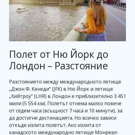
Полет от Ню Йорк до
Лондон – Разстояние
Разстоянието между международното летище
„Джон Ф. Кенеди“ (JFK) в Ню Йорк и летище
„Хийтроу“ (LHR) в Лондон е приблизително 3 451
мили (5 554 км). Полетът отнема малко повече
от седем часа (всъщност 7 часа и 10 минути), за
да достигне дестинацията. Но всичко зависи
откъде излита полетът. Ако излита от
канадското международно летище Монреал-