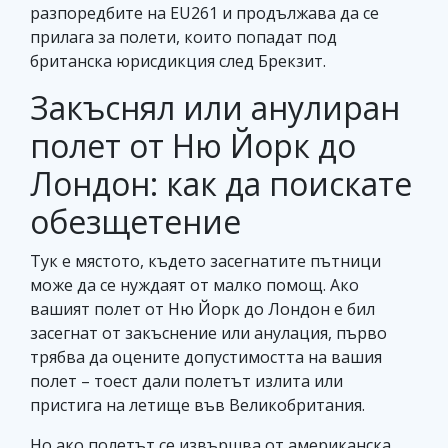
разпоредбите на EU261 и продължава да се
прилага за полети, които попадат под
британска юрисдикция след Брекзит.
Закъснял или анулиран
полет от Ню Йорк до
Лондон: как да поискате
обезщетение
Тук е мястото, където засегнатите пътници
може да се нуждаят от малко помощ. Ако
вашият полет от Ню Йорк до Лондон е бил
засегнат от закъснение или анулация, първо
трябва да оцените допустимостта на вашия
полет – тоест дали полетът излита или
пристига на летище във Великобритания.
Но ако полетът се извършва от американска